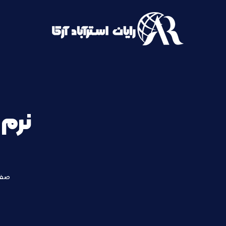
رش
ه
حتوا
نرم 
صفح